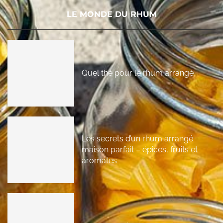
LE MONDE DU RHUM
Quel thé pour le rhum arrangé
Les secrets d’un rhum arrangé
maison parfait – épices, fruits et
aromates