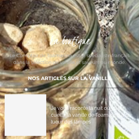
La boutique
Le Comptoir de Toamasina est le spécialiste français
dans la sélection de vanille et saveurs du monde.
NOS ARTICLES SUR LA VANILLE
Je vous raconte la nuit où j’ai vu
cueillir la vanille de Toamasina à la
lueur des lampes