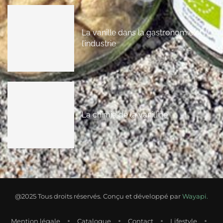
La vanille dans la gastronomie et
l’industrie
La chimie de la vanilline
@2025 Tous droits réservés. Conçu et développé par
Wayapi.
Mention légale
Catalogue
Contact
Lifestyle