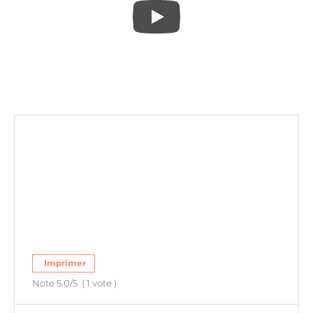
Imprimer
Note
5.0
/5
(
1
vote )