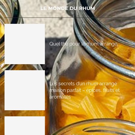
LE MONDE DU RHUM
Quel thé pour le rhum arrangé
Les secrets d’un rhum arrangé
maison parfait – épices, fruits et
aromates