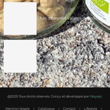
Les différentes variétés de poivres
vanille bleue La Réunion
@2025 Tous droits réservés. Conçu et développé par
Wayapi.
Mention légale
Catalogue
Contact
Lifestyle