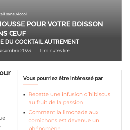
ail sans Alcool
MOUSSE POUR VOTRE BOISSON
NS ŒUF
E DU COCKTAIL AUTREMENT
décembre 2023
11 minutes lire
our
Vous pourriez être intéressé par
Recette une infusion d’hibiscus
au fruit de la passion
Comment la limonade aux
que
cornichons est devenue un
e
phénomène