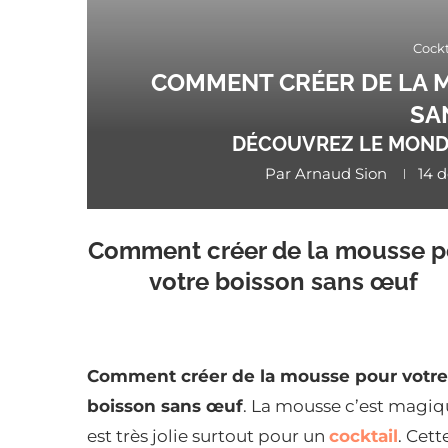
Cockt
COMMENT CRÉER DE LA 
SA
DÉCOUVREZ LE MOND
Par
Arnaud Sion
14 
Comment créer de la mousse p
votre boisson sans œuf
Comment créer de la mousse pour votre
boisson sans œuf
. La mousse c’est magi
est très jolie surtout pour un
cocktail
. Cett