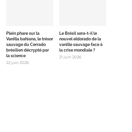
Plein phare sur la
Le Brésil sera-t-il le
Vanilla bahiana, le trésor
nouvel eldorado de la
sauvage du Cerrado
vanille sauvage face à
brésilien décrypté par
la crise mondiale ?
la science
21 juin 2026
22 juin 2026