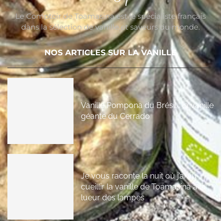
Le Comptoir de Toamasina est le spécialiste français
dans la sélection de vanille et saveurs du monde.
NOS ARTICLES SUR LA VANILLE
Vanille Pompona du Brésil : la vanille
géante du Cerrado
Je vous raconte la nuit où j’ai vu
cueillir la vanille de Toamasina à la
lueur des lampes