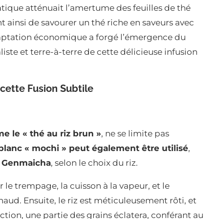
tique atténuait l’amertume des feuilles de thé
t ainsi de savourer un thé riche en saveurs avec
daptation économique a forgé l’émergence du
iste et terre-à-terre de cette délicieuse infusion
cette Fusion Subtile
 le « thé au riz brun »
, ne se limite pas
z blanc « mochi » peut également être utilisé
,
u Genmaicha
, selon le choix du riz.
e trempage, la cuisson à la vapeur, et le
haud. Ensuite, le riz est méticuleusement rôti, et
ction, une partie des grains éclatera, conférant au