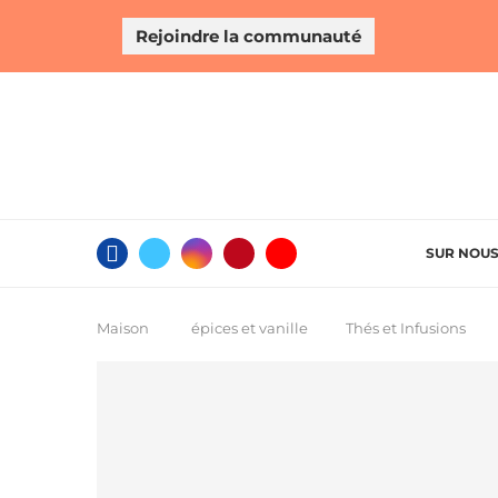
Rejoindre la communauté
SUR NOU
Maison
épices et vanille
Thés et Infusions