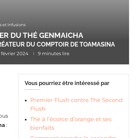
s et Infusions
ER DU THÉ GENMAICHA
RÉATEUR DU COMPTOIR DE TOAMASINA
3 février 2024
9 minutes lire
Vous pourriez être intéressé par
Premier Flush contre Thé Second
Flush
ous
Thé à l’écorce d’orange et ses
ha
:
bienfaits