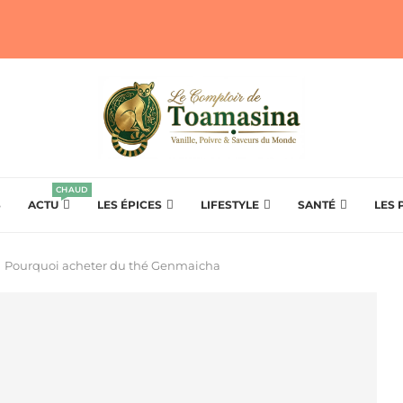
CHAUD
S
ACTU
LES ÉPICES
LIFESTYLE
SANTÉ
LES 
Pourquoi acheter du thé Genmaicha