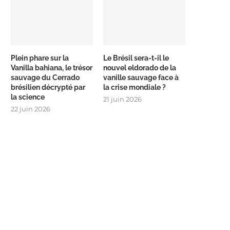
Plein phare sur la
Le Brésil sera-t-il le
Vanilla bahiana, le trésor
nouvel eldorado de la
sauvage du Cerrado
vanille sauvage face à
brésilien décrypté par
la crise mondiale ?
la science
21 juin 2026
22 juin 2026