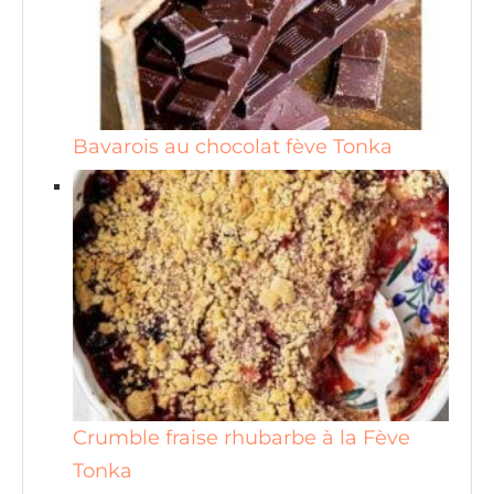
Bavarois au chocolat fève Tonka
Crumble fraise rhubarbe à la Fève
Tonka