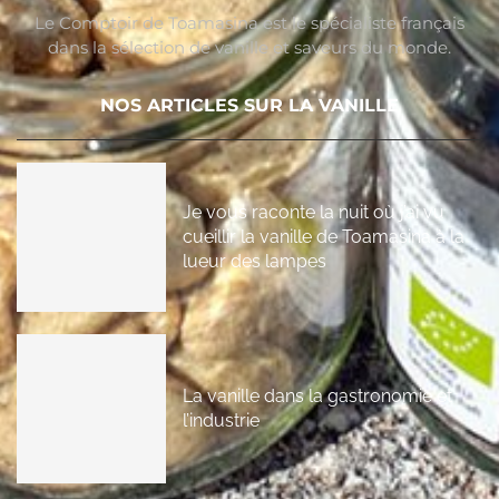
Le Comptoir de Toamasina est le spécialiste français
dans la sélection de vanille et saveurs du monde.
NOS ARTICLES SUR LA VANILLE
Je vous raconte la nuit où j’ai vu
cueillir la vanille de Toamasina à la
lueur des lampes
La vanille dans la gastronomie et
l’industrie