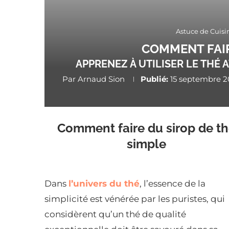
Astuce de Cuisi
COMMENT FAIR
APPRENEZ À UTILISER LE THÉ
Par
Arnaud Sion
Publié:
15 septembre 2
Comment faire du sirop de t
simple
Dans
l’univers du thé
, l’essence de la
simplicité est vénérée par les puristes, qui
considèrent qu’un thé de qualité