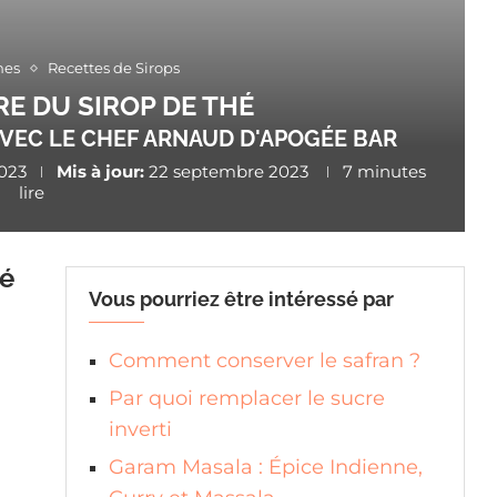
nes
Recettes de Sirops
E DU SIROP DE THÉ
 AVEC LE CHEF ARNAUD D'APOGÉE BAR
023
Mis à jour:
22 septembre 2023
7 minutes
lire
hé
Vous pourriez être intéressé par
Comment conserver le safran ?
Par quoi remplacer le sucre
inverti
Garam Masala : Épice Indienne,