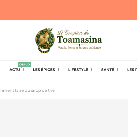
CHAUD
S
ACTU
LES ÉPICES
LIFESTYLE
SANTÉ
LES 
ment faire du sirop de thé