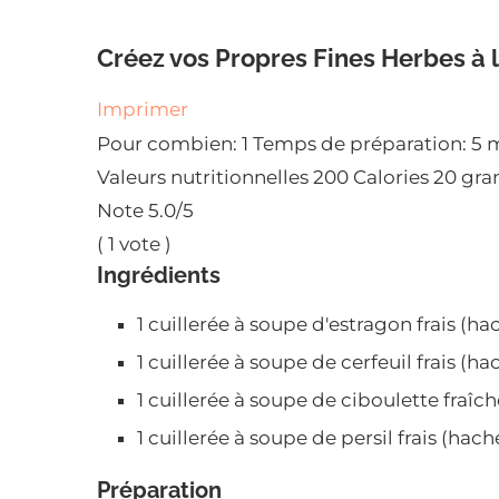
Créez vos Propres Fines Herbes à 
Imprimer
Pour combien:
1
Temps de préparation:
5 
Valeurs nutritionnelles
200 Calories
20 gra
Note
5.0
/5
(
1
vote )
Ingrédients
1 cuillerée à soupe d'estragon frais (ha
1 cuillerée à soupe de cerfeuil frais (ha
1 cuillerée à soupe de ciboulette fraîc
1 cuillerée à soupe de persil frais (hach
Préparation