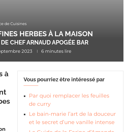
ce de Cuisines
FINES HERBES À LA MAISON
E DE CHEF ARNAUD APOGÉE BAR
septembre 2023
6 minutes lire
s à
Vous pourriez être intéressé par
a
nt
Par quoi remplacer les feuilles
bes
de curry
Le bain-marie l’art de la douceur
et le secret d’une vanille intense
son