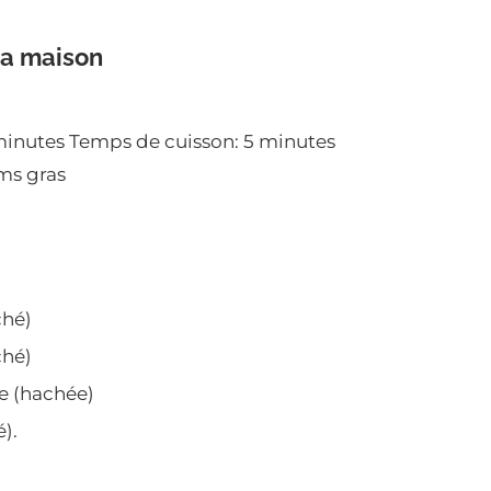
la maison
minutes
Temps de cuisson:
5 minutes
ms gras
ché)
ché)
he (hachée)
é).