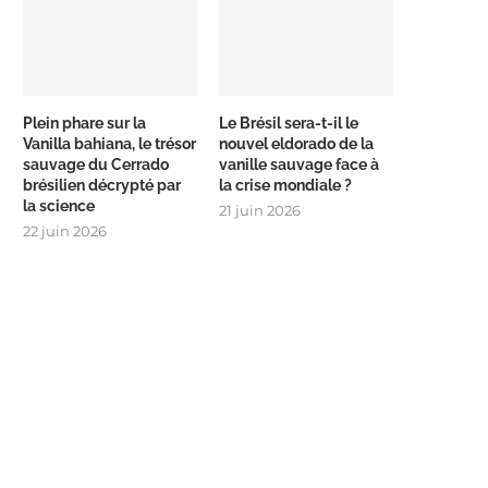
Plein phare sur la
Le Brésil sera-t-il le
Vanilla bahiana, le trésor
nouvel eldorado de la
sauvage du Cerrado
vanille sauvage face à
brésilien décrypté par
la crise mondiale ?
la science
21 juin 2026
22 juin 2026