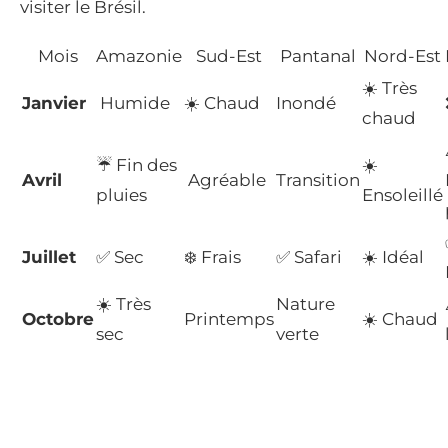
visiter le Brésil.
Mois
Amazonie
Sud-Est
Pantanal
Nord-Est
☀️ Très
Janvier
️ Humide
☀️ Chaud
Inondé
chaud
☔ Fin des
☀️
Avril
️ Agréable
Transition
pluies
Ensoleillé
Juillet
✅ Sec
❄️ Frais
✅ Safari
☀️ Idéal
☀️ Très
Nature
Octobre
Printemps
☀️ Chaud
sec
verte