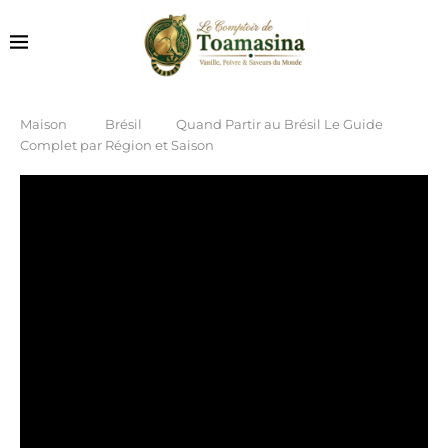
Maison
Brésil
Quand Partir au Brésil Le Guide
Complet par Région et Saison