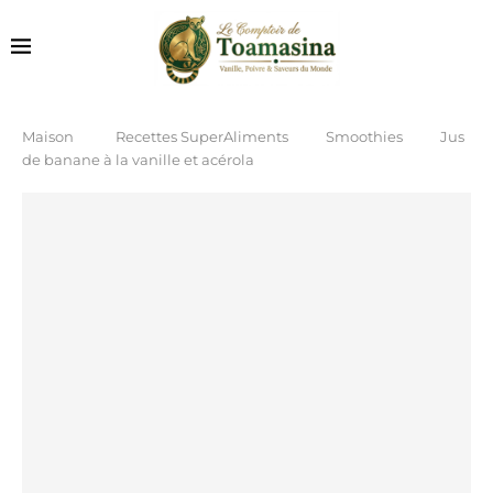
Maison
Recettes SuperAliments
Smoothies
Jus
de banane à la vanille et acérola