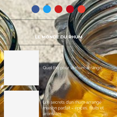
LE MONDE DU RHUM
Quel thé pour le rhum arrangé
Les secrets d’un rhum arrangé
maison parfait – épices, fruits et
aromates