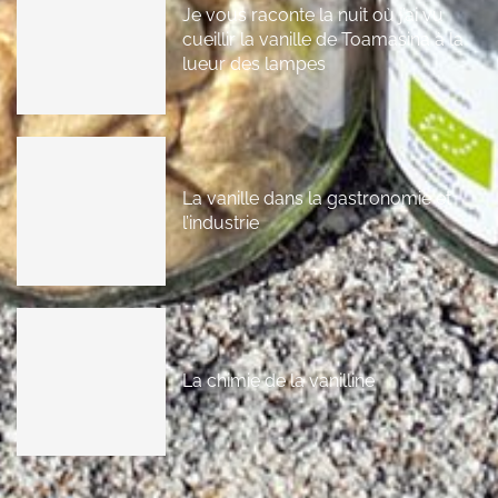
Je vous raconte la nuit où j’ai vu
cueillir la vanille de Toamasina à la
lueur des lampes
La vanille dans la gastronomie et
l’industrie
La chimie de la vanilline