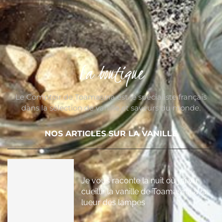
La boutique
Le Comptoir de Toamasina est le spécialiste français
dans la sélection de vanille et saveurs du monde.
NOS ARTICLES SUR LA VANILLE
Je vous raconte la nuit où j’ai vu
cueillir la vanille de Toamasina à la
lueur des lampes