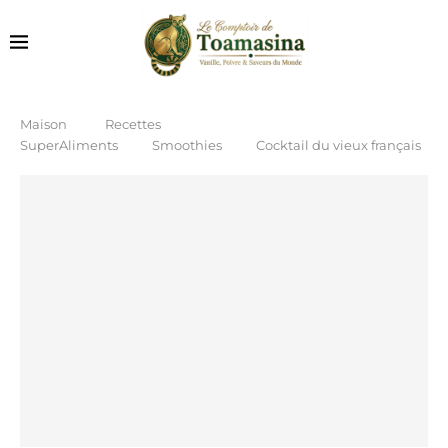
Maison
Recettes
SuperAliments
Smoothies
Cocktail du vieux français