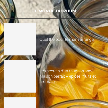
LE MONDE DU RHUM
Quel thé pour le rhum arrangé
Les secrets d’un rhum arrangé
maison parfait – épices, fruits et
aromates