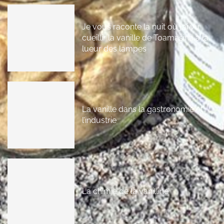
Je vous raconte la nuit où j’ai vu
cueillir la vanille de Toamasina à la
lueur des lampes
La vanille dans la gastronomie et
l’industrie
La chimie de la vanilline