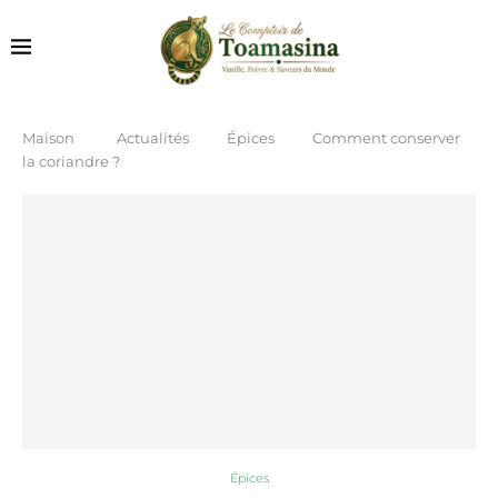
Maison
Actualités
Épices
Comment conserver
la coriandre ?
Épices